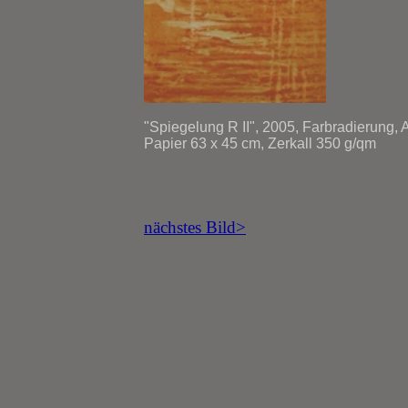
"Spiegelung R II", 2005, Farbradierung, 
Papier 63 x 45 cm, Zerkall 350 g/qm
nächstes Bild>