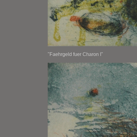
"Faehrgeld fuer Charon I"